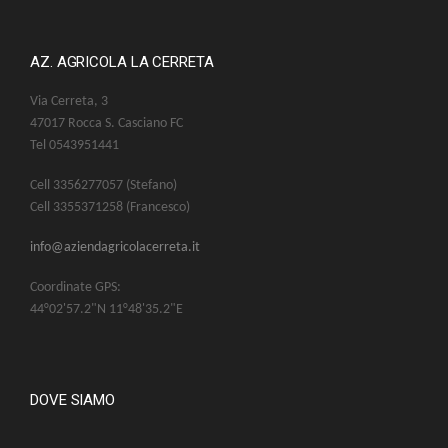
AZ. AGRICOLA LA CERRETA
Via Cerreta, 3
47017 Rocca S. Casciano FC
Tel 0543951441
Cell 3356277057 (Stefano)
Cell 3355371258 (Francesco)
info@aziendagricolacerreta.it
Coordinate GPS:
44°02'57.2"N 11°48'35.2"E
DOVE SIAMO